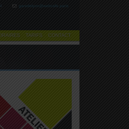
64
garedelyon@webcafe.paris
ORAIRES
TARIFS
CONTACT