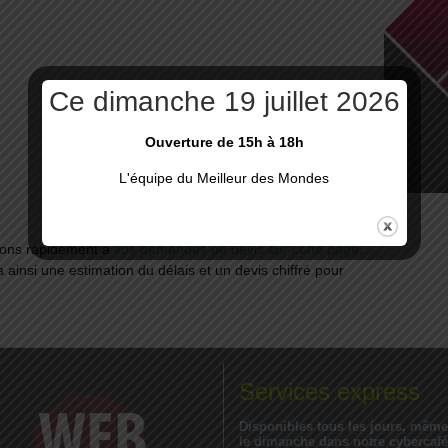
Ce dimanche 19 juillet 2026
Ouverture de 15h à 18h
L'équipe du Meilleur des Mondes
dons rapidement à
vos demandes de devis sur cette page
.
a ainsi une estimation du délais et un devis chiffré pour
Services express
Disponibles tous les jours, même
le dimanche dans notre cybercafé