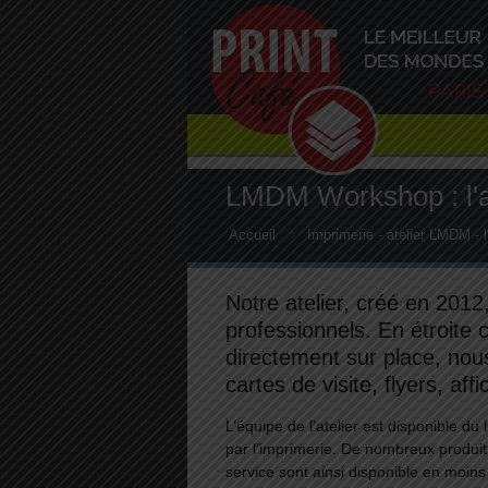
LMDM Workshop : l'a
Accueil
Imprimerie - atelier LMDM - 
Notre atelier, créé en 2012
professionnels. En étroite 
directement sur place, nou
cartes de visite, flyers, a
L’équipe de l’atelier est disponible d
par l’imprimerie. De nombreux produit
service sont ainsi disponible en moins