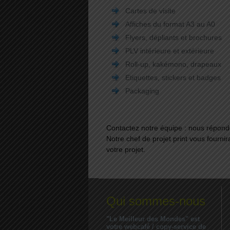
Cartes de visite
Affiches du format A3 au A0
Flyers, dépliants et brochures
PLV intérieure et extérieure
Roll-up, kakémono, drapeaux
Etiquettes, stickers et badges
Packaging
Contactez notre équipe : nous répon
Notre chef de projet print vous fournir
votre projet.
Qui sommes-nous
"Le Meilleur des Mondes" est
votre webcafé / copy-service de