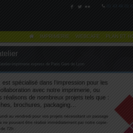
01 43 46 01 
F
L
N
IMPRIMERIE
WEBCAFE
PLAN ET H
telier
l'atelier-imprimerie express de Paris Gare de Lyon
, est spécialisé dans l’impression pour les
collaboration avec notre imprimerie, ou
s réalisons de nombreux projets tels que :
ffiches, brochures, packaging…
u lundi au vendredi pour vos projets nécessitant un passage
s ne pouvant être réalisé immédiatement par notre copie-
 de 72h :